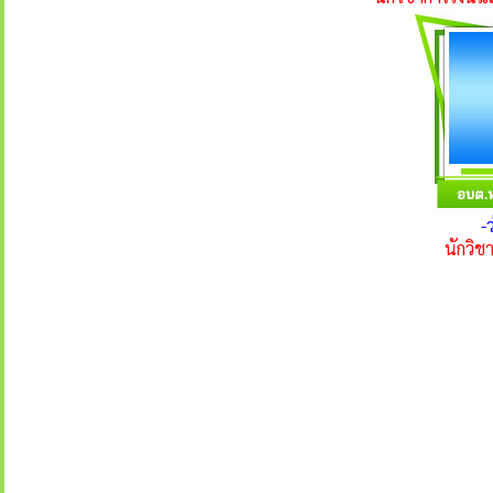
-
นักวิช