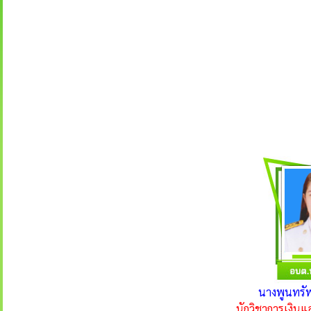
นางพูนทรั
นักวิชาการเงิน